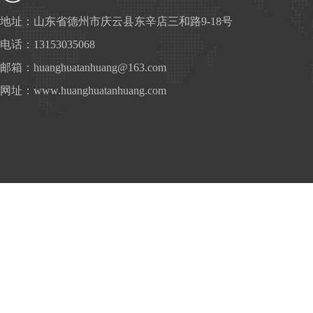
地址：山东省德州市庆云县东辛店三和路9-18号
电话：13153035068
邮箱：huanghuatanhuang@163.com
网址：www.huanghuatanhuang.com
Compression spring_ Customized compression spring_ Sprin
machinery spring manufacturer_ Cylindrical spiral spring_ Speci
of crusher springs_ Hot rolled large spri